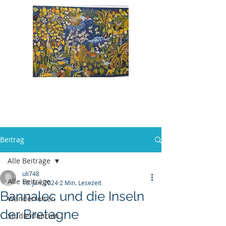
Bildung und
Bewegung
Beitrag
Alle Beiträge
uli748
Alle Beiträge
10. Jan. 2024
2 Min. Lesezeit
Bannalec und die Inseln
Wanderreisen
der Bretagne
Studienfahrten