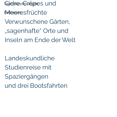
Cidre, Crêpes und 
Tageswanderungen
Meeresfrüchte  
Radreisen
Verwunschene Gärten, 
„sagenhafte“ Orte und 
Inseln am Ende der Welt  
Landeskundliche 
Studienreise mit 
Spaziergängen 
und drei Bootsfahrten