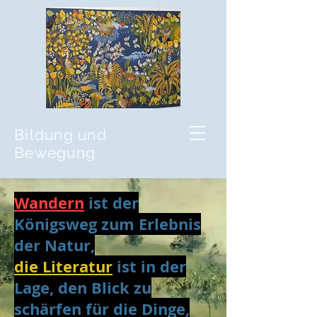
Bildung und
Bewegung
Wandern
ist der
Königsweg zum Erlebnis
der Natur,
die
Literatur
ist in der
Lage, den Blick zu
schärfen für die Dinge,